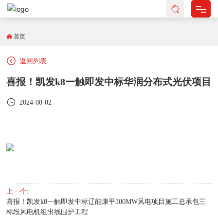
网站首页
首页
关于k8凯发(中国)天生赢家·一触即发
返回列表
资质荣誉
喜报！凯发k8一触即发中标华润分布式光伏项目
2024-08-02
售电业务
成功案例
新闻资讯
联系k8凯发(中国)天生赢家·一触即发
上一个:
喜报！凯发k8一触即发中标辽能康平300MW风电项目施工总承包三
标段风电机组出线围护工程