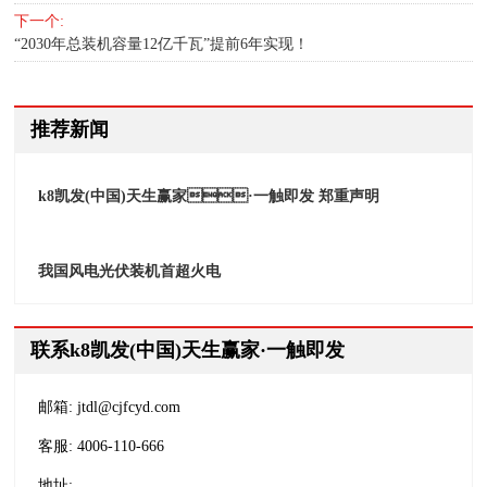
下一个:
“2030年总装机容量12亿千瓦”提前6年实现！
推荐新闻
k8凯发(中国)天生赢家·一触即发 郑重声明
我国风电光伏装机首超火电
联系k8凯发(中国)天生赢家·一触即发
邮箱:
jtdl@cjfcyd.com
客服:
4006-110-666
地址: